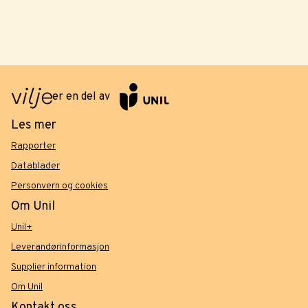
er en del av
Les mer
Rapporter
Datablader
Personvern og cookies
Om Unil
Unil+
Leverandørinformasjon
Supplier information
Om Unil
Kontakt oss